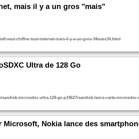
rnet, mais il y a un gros "mais"
-veut-chiffrer-tout-internet-mais-il-y-a-un-gros-34mais34.html
roSDXC Ultra de 128 Go
sandisk-microsdxc-ultra-128-go-p19627/sandisk-lance-carte-microsdxc-u
r Microsoft, Nokia lance des smartpho