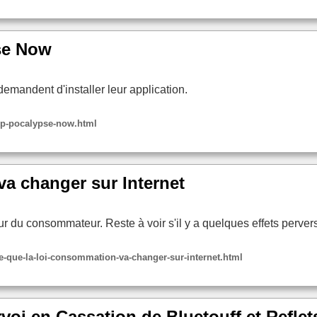
se Now
demandent d'installer leur application.
pp-pocalypse-now.html
a changer sur Internet
eur du consommateur. Reste à voir s'il y a quelques effets pervers
que-la-loi-consommation-va-changer-sur-internet.html
voi en Cassation de Bluetouff et Reflets