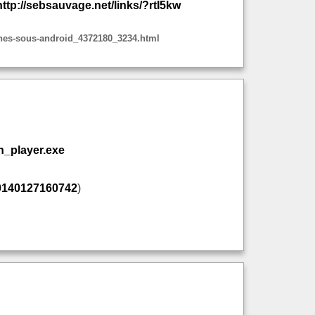
http://sebsauvage.net/links/?rtI5kw
hones-sous-android_4372180_3234.html
h_player.exe
20140127160742
)