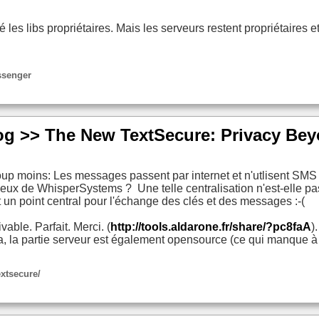
é les libs propriétaires. Mais les serveurs restent propriétaires
ssenger
g >> The New TextSecure: Privacy Be
oup moins: Les messages passent par internet et n'utlisent SMS q
Ceux de WhisperSystems ? Une telle centralisation n'est-elle p
t un point central pour l'échange des clés et des messages :-(
vable. Parfait. Merci. (
http://tools.aldarone.fr/share/?pc8faA
)
a, la partie serveur est également opensource (ce qui manque à
xtsecure/