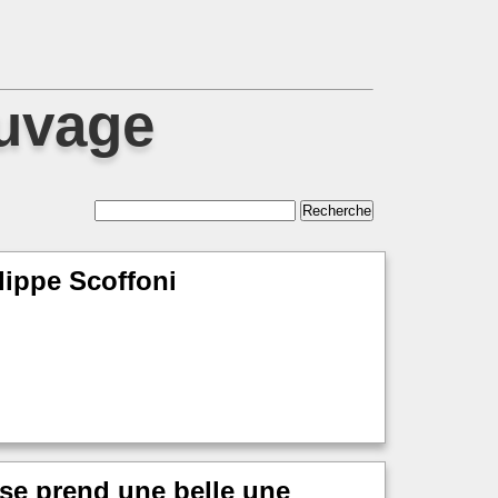
auvage
lippe Scoffoni
 se prend une belle une