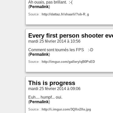
Ah ouais, pas brillant. :-(
(
Permalink
)
Source :
http://dattaz.fr/shaarli/?ob-R_g
Every first person shooter eve
mardi 25 février 2014 à 10:56
Comment sont tournés les FPS :-D
(
Permalink
)
Source :
http://imgur.com/gallery/qB0PsED
This is progress
mardi 25 février 2014 à 09:06
Euh.... humpf... oui.
(
Permalink
)
Source :
http://i.imgur.com/3QXn2Xe.jpg