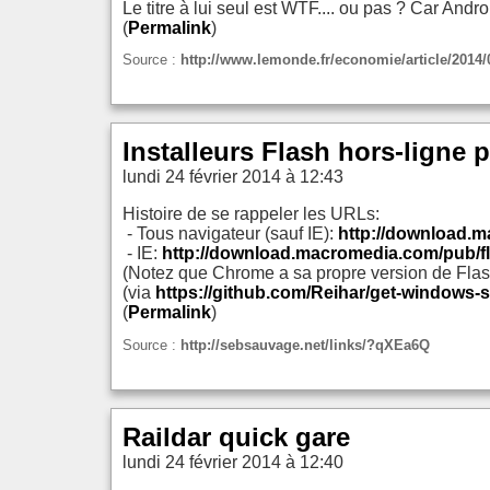
Le titre à lui seul est WTF.... ou pas ? Car Andr
(
Permalink
)
Source :
http://www.lemonde.fr/economie/article/2014
Installeurs Flash hors-ligne
lundi 24 février 2014 à 12:43
Histoire de se rappeler les URLs:
- Tous navigateur (sauf IE):
http://download.m
- IE:
http://download.macromedia.com/pub/fla
(Notez que Chrome a sa propre version de Flas
(via
https://github.com/Reihar/get-windows-
(
Permalink
)
Source :
http://sebsauvage.net/links/?qXEa6Q
Raildar quick gare
lundi 24 février 2014 à 12:40