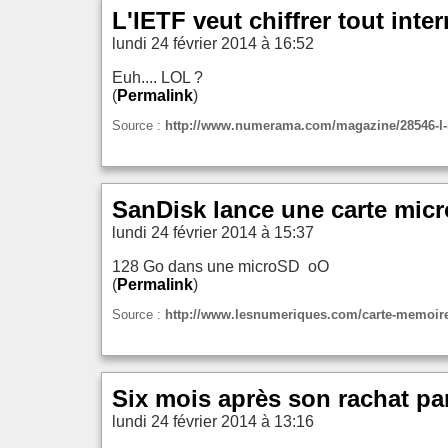
L'IETF veut chiffrer tout inte
lundi 24 février 2014 à 16:52
Euh.... LOL ?
(
Permalink
)
Source :
http://www.numerama.com/magazine/28546-l-ietf
SanDisk lance une carte mic
lundi 24 février 2014 à 15:37
128 Go dans une microSD oO
(
Permalink
)
Source :
http://www.lesnumeriques.com/carte-memoire/
Six mois après son rachat pa
lundi 24 février 2014 à 13:16