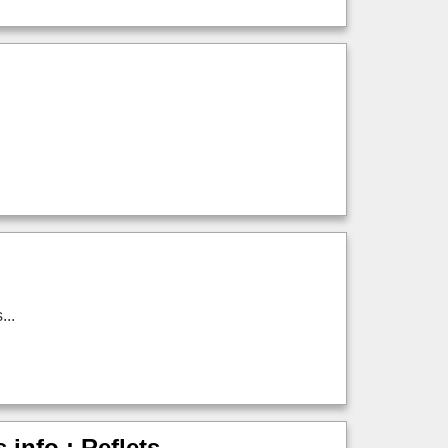
...
.info : Reflets