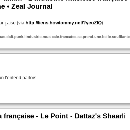
e • Zeal Journal
française (via
http://liens.howtommy.net/?yeuZIQ
)
as-daft-punk-lindustrie-musicale-francaise-se-prend-une-belle-soufflante
on l'entend parfois.
la française - Le Point - Dattaz's Shaarli