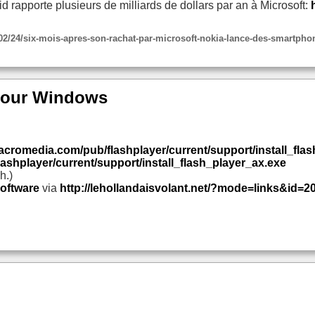
oid rapporte plusieurs de milliards de dollars par an à Microsoft:
/02/24/six-mois-apres-son-rachat-par-microsoft-nokia-lance-des-smartp
 pour Windows
acromedia.com/pub/flashplayer/current/support/install_flas
shplayer/current/support/install_flash_player_ax.exe
h.)
software
via
http://lehollandaisvolant.net/?mode=links&id=