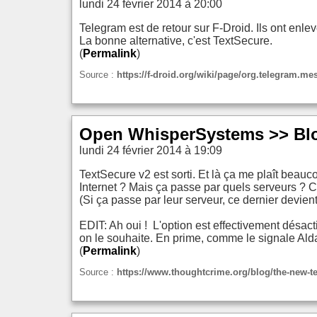
lundi 24 février 2014 à 20:00
Telegram est de retour sur F-Droid. Ils ont enlev
La bonne alternative, c'est TextSecure.
(
Permalink
)
Source :
https://f-droid.org/wiki/page/org.telegram.me
Open WhisperSystems >> Blo
lundi 24 février 2014 à 19:09
TextSecure v2 est sorti. Et là ça me plaît beauc
Internet ? Mais ça passe par quels serveurs ? 
(Si ça passe par leur serveur, ce dernier devien
EDIT: Ah oui ! L'option est effectivement désacti
on le souhaite. En prime, comme le signale Ald
(
Permalink
)
Source :
https://www.thoughtcrime.org/blog/the-new-te