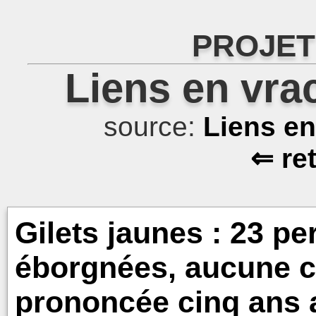
PROJET
Liens en vra
source:
Liens e
⇐ re
Gilets jaunes : 23 p
éborgnées, aucune c
prononcée cinq ans 