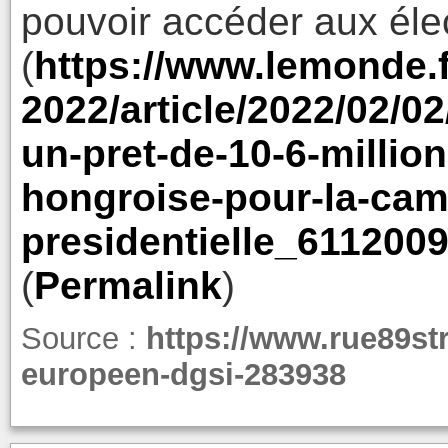
pouvoir accéder aux éle
(
https://www.lemonde.fr
2022/article/2022/02/0
un-pret-de-10-6-millio
hongroise-pour-la-ca
presidentielle_611200
(
Permalink
)
Source :
https://www.rue89st
europeen-dgsi-283938