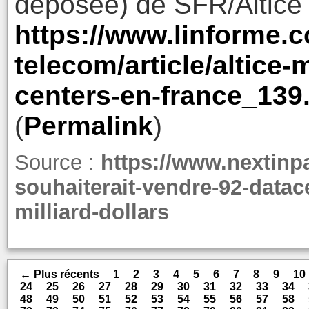
déposée) de SFR/Altice 
https://www.linforme.
telecom/article/altice-
centers-en-france_139
(
Permalink
)
Source :
https://www.nextinpa
souhaiterait-vendre-92-datac
milliard-dollars
← Plus récents
1
2
3
4
5
6
7
8
9
10
24
25
26
27
28
29
30
31
32
33
34
48
49
50
51
52
53
54
55
56
57
58