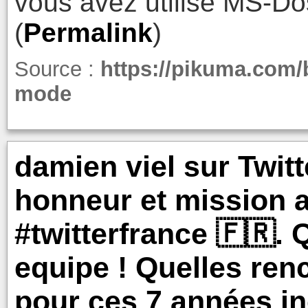
vous avez utilisé MS-Do
(
Permalink
)
Source :
https://pikuma.com/
mode
damien viel sur Twitte
honneur et mission a
#twitterfrance 🇫🇷. 
equipe ! Quelles renc
pour ces 7 années in