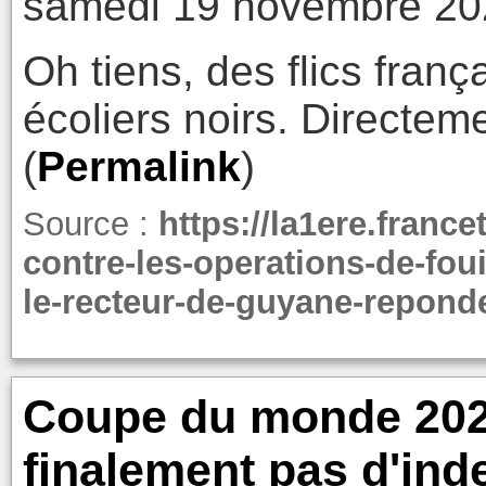
samedi 19 novembre 20
Oh tiens, des flics franç
écoliers noirs. Directem
(
Permalink
)
Source :
https://la1ere.franc
contre-les-operations-de-fouil
le-recteur-de-guyane-repond
Coupe du monde 2022
finalement pas d'ind