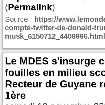
(
Permalink
)
Source :
https://www.lemonde.f
compte-twitter-de-donald-tru
musk_6150712_4408996.htm
Le MDES s'insurge co
fouilles en milieu scol
Recteur de Guyane r
1ère