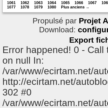
1061
1062
1063
1064
1065
1066
1067
106
1077
1078
1079
1080
Plus anciens →
Propulsé par
Projet 
Download:
configu
Export fic
Error happened! 0 - Call
on null In:
/var/www/ecirtam.net/au
http://ecirtam.net/aut
302 #0
/var/www/ecirtam.net/aut