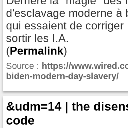
Derrière la "magie" des
d'esclavage moderne à 
qui essaient de corrige
sortir les I.A.
(
Permalink
)
Source :
https://www.wired.c
biden-modern-day-slavery/
&udm=14 | the disens
code