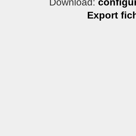
Download:
configu
Export fic