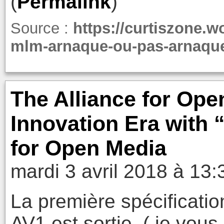
(
Permalink
)
Source :
https://curtiszone.w
mlm-arnaque-ou-pas-arnaqu
The Alliance for Ope
Innovation Era with 
for Open Media
mardi 3 avril 2018 à 13:
La première spécificati
AV1 est sortie. ( je vous 