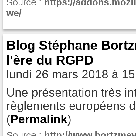
Source :
https://addons.mozil
we/
Blog Stéphane Bortzm
l'ère du RGPD
lundi 26 mars 2018 à 15
Une présentation très i
règlements européens d
(
Permalink
)
Source :
http://www.bortzmey