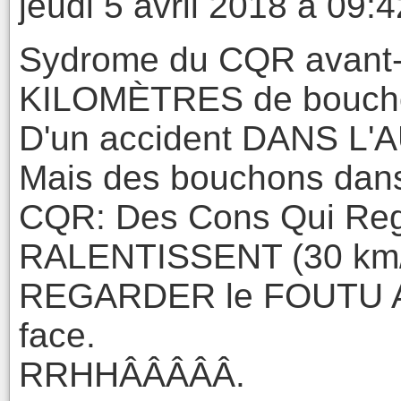
jeudi 5 avril 2018 à 09:4
Sydrome du CQR avant-hi
KILOMÈTRES de bouchon
D'un accident DANS L
Mais des bouchons dan
CQR: Des Cons Qui Reg
RALENTISSENT (30 km/h
REGARDER le FOUTU AC
face.
RRHHÂÂÂÂÂ.