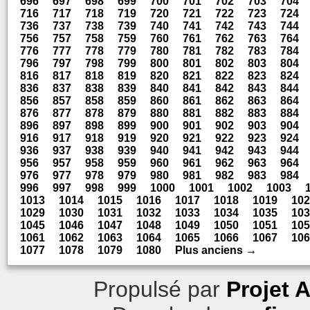
696
697
698
699
700
701
702
703
704
716
717
718
719
720
721
722
723
724
736
737
738
739
740
741
742
743
744
756
757
758
759
760
761
762
763
764
776
777
778
779
780
781
782
783
784
796
797
798
799
800
801
802
803
804
816
817
818
819
820
821
822
823
824
836
837
838
839
840
841
842
843
844
856
857
858
859
860
861
862
863
864
876
877
878
879
880
881
882
883
884
896
897
898
899
900
901
902
903
904
916
917
918
919
920
921
922
923
924
936
937
938
939
940
941
942
943
944
956
957
958
959
960
961
962
963
964
976
977
978
979
980
981
982
983
984
996
997
998
999
1000
1001
1002
1003
1013
1014
1015
1016
1017
1018
1019
102
1029
1030
1031
1032
1033
1034
1035
103
1045
1046
1047
1048
1049
1050
1051
105
1061
1062
1063
1064
1065
1066
1067
106
1077
1078
1079
1080
Plus anciens →
Propulsé par
Projet 