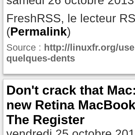
samedi 26 octobre 2013
FreshRSS, le lecteur R
(
Permalink
)
Source :
http://linuxfr.org/us
quelques-dents
Don't crack that Ma
new Retina MacBook 
The Register
vendredi 25 octobre 201