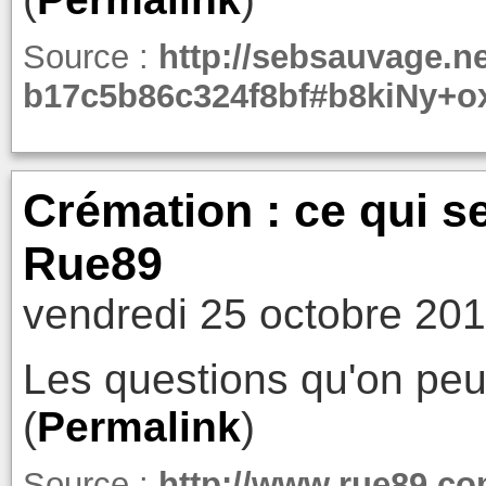
Source :
http://sebsauvage.ne
b17c5b86c324f8bf#b8kiNy+
Crémation : ce qui se
Rue89
vendredi 25 octobre 201
Les questions qu'on peut
(
Permalink
)
Source :
http://www.rue89.co