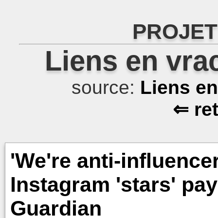
PROJET
Liens en vra
source:
Liens e
⇐ re
'We're anti-influence
Instagram 'stars' pa
Guardian