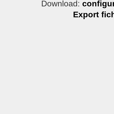
Download:
configu
Export fic