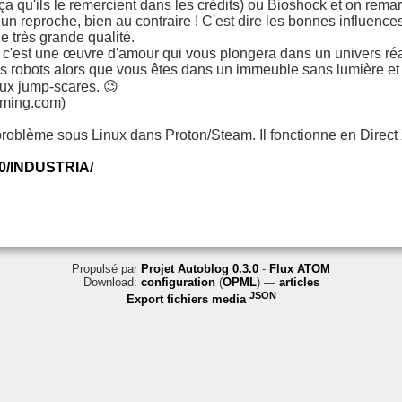
r ça qu'ils le remercient dans les crédits) ou Bioshock et on rema
reproche, bien au contraire ! C'est dire les bonnes influences q
e très grande qualité.
e, c'est une œuvre d'amour qui vous plongera dans un univers réal
 robots alors que vous êtes dans un immeuble sans lumière et 
aux jump-scares. 😉
aming.com)
roblème sous Linux dans Proton/Steam. Il fonctionne en Direct X
50/INDUSTRIA/
Propulsé par
Projet Autoblog 0.3.0
-
Flux ATOM
Download:
configuration
(
OPML
) —
articles
JSON
Export fichiers media