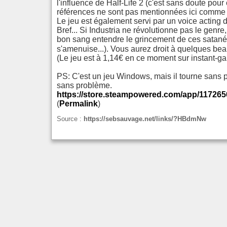
l'influence de Half-Life 2 (c'est sans doute pou
références ne sont pas mentionnées ici comme un 
Le jeu est également servi par un voice acting d
Bref... Si Industria ne révolutionne pas le genr
bon sang entendre le grincement de ces satanés
s'amenuise...). Vous aurez droit à quelques be
(Le jeu est à 1,14€ en ce moment sur instant-g
PS: C'est un jeu Windows, mais il tourne sans p
sans problème.
https://store.steampowered.com/app/11726
(
Permalink
)
Source :
https://sebsauvage.net/links/?HBdmNw