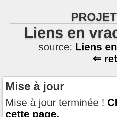
PROJET
Liens en vra
source:
Liens e
⇐ re
Mise à jour
Mise à jour terminée !
C
cette page.