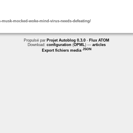
n-musk-mocked-woke-mind-virus-needs-defeating/
Propulsé par
Projet Autoblog 0.3.0
-
Flux ATOM
Download:
configuration
(
OPML
) —
articles
JSON
Export fichiers media