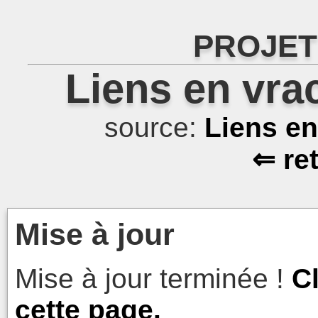
PROJET
Liens en vra
source:
Liens e
⇐ re
Mise à jour
Mise à jour terminée !
C
cette page.