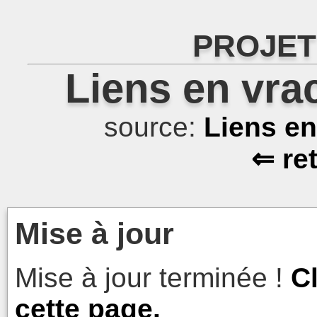
PROJET
Liens en vra
source:
Liens e
⇐ re
Mise à jour
Mise à jour terminée !
C
cette page.