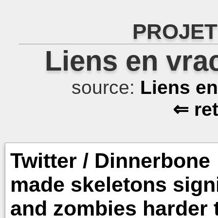
PROJET
Liens en vra
source:
Liens e
⇐ re
Twitter / Dinnerbone
made skeletons signi
and zombies harder t