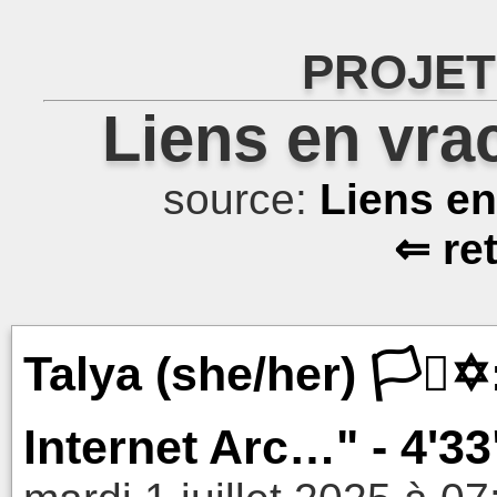
PROJET
Liens en vra
source:
Liens e
⇐ re
Talya (she/her) 🏳️‍⚧️✡
Internet Arc…" - 4'3