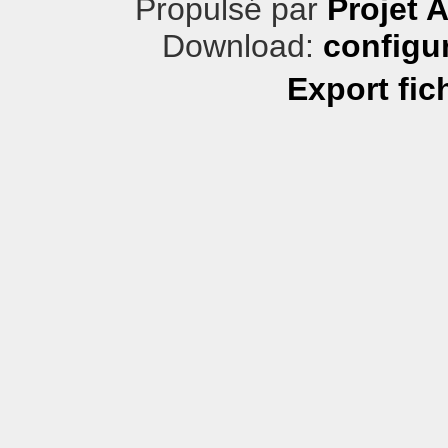
Propulsé par
Projet 
Download:
configu
Export fic