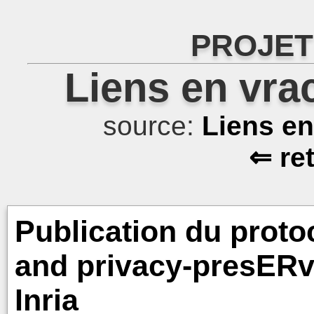
PROJET
Liens en vra
source:
Liens e
⇐ re
Publication du pro
and privacy-presERvi
Inria