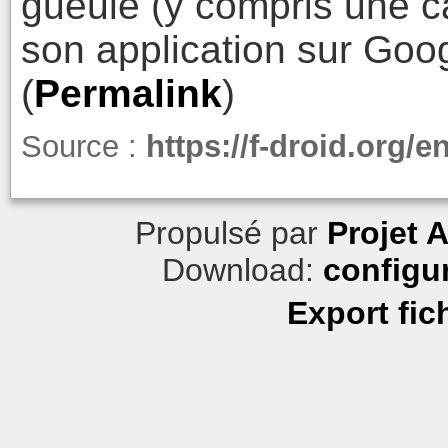
gueule (y compris une 
son application sur Goo
(
Permalink
)
Source :
https://f-droid.org/
Propulsé par
Projet 
Download:
configu
Export fic