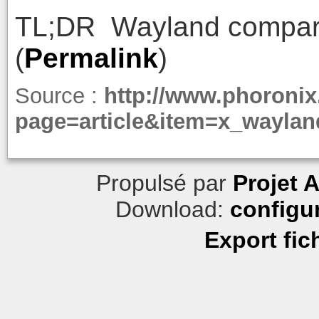
TL;DR Wayland compar
(
Permalink
)
Source :
http://www.phoroni
page=article&item=x_wayla
Propulsé par
Projet 
Download:
configu
Export fic