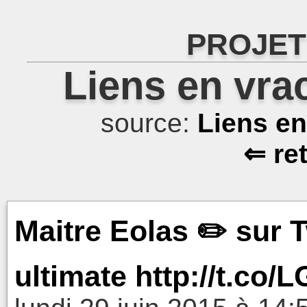
PROJET
Liens en vra
source:
Liens e
⇐ re
Maitre Eolas ✏️ sur Tw
ultimate http://t.c