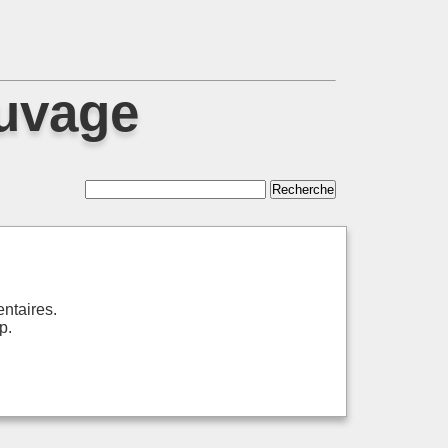
auvage
entaires.
p.