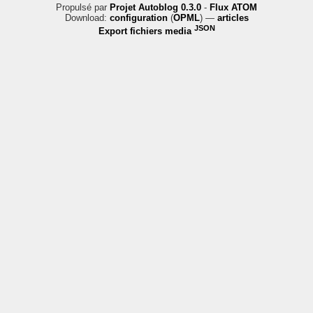
Propulsé par
Projet Autoblog 0.3.0
-
Flux ATOM
Download:
configuration
(
OPML
) —
articles
JSON
Export fichiers media