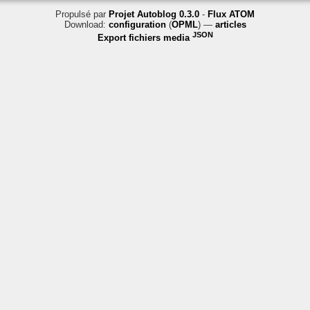
Propulsé par
Projet Autoblog 0.3.0
-
Flux ATOM
Download:
configuration
(
OPML
) —
articles
JSON
Export fichiers media