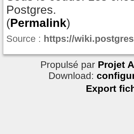
Postgres.
(
Permalink
)
Source :
https://wiki.postgr
Propulsé par
Projet 
Download:
configu
Export fic