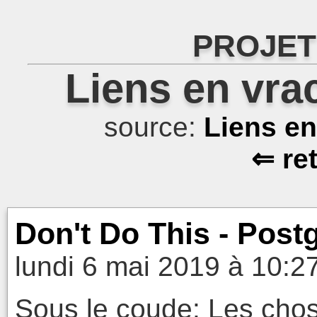
PROJET
Liens en vra
source:
Liens e
⇐ re
Don't Do This - Post
lundi 6 mai 2019 à 10:2
Sous le coude: Les chos