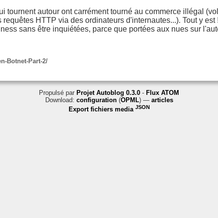
 qui tournent autour ont carrément tourné au commerce illégal (v
requêtes HTTP via des ordinateurs d'internautes...). Tout y est 
iness sans être inquiétées, parce que portées aux nues sur l'aute
n-Botnet-Part-2/
Propulsé par
Projet Autoblog 0.3.0
-
Flux ATOM
Download:
configuration
(
OPML
) —
articles
JSON
Export fichiers media