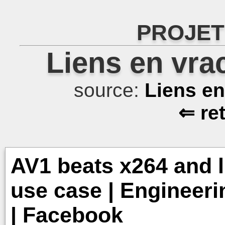
PROJET
Liens en vra
source:
Liens e
⇐ re
AV1 beats x264 and l
use case | Engineer
| Facebook