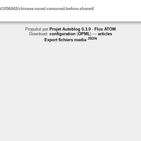
/1056042/chinese-novel-censored-before-shared/
Propulsé par
Projet Autoblog 0.3.0
-
Flux ATOM
Download:
configuration
(
OPML
) —
articles
JSON
Export fichiers media