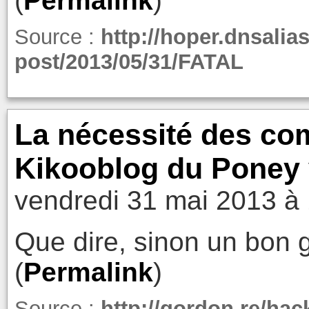
(
Permalink
)
Source :
http://hoper.dnsalia
post/2013/05/31/FATAL
La nécessité des co
Kikooblog du Poney 
vendredi 31 mai 2013 à 
Que dire, sinon un bon 
(
Permalink
)
Source :
http://gordon.re/hac