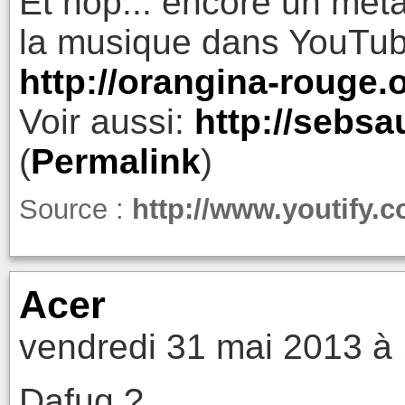
Et hop... encore un mét
la musique dans YouTube
http://orangina-rouge.
Voir aussi:
http://sebsa
(
Permalink
)
Source :
http://www.youtify.c
Acer
vendredi 31 mai 2013 à
Dafuq ?