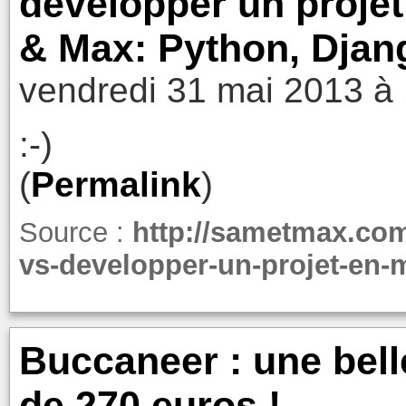
developper un proje
& Max: Python, Djang
vendredi 31 mai 2013 à
:-)
(
Permalink
)
Source :
http://sametmax.com/
vs-developper-un-projet-en-
Buccaneer : une bel
de 270 euros !