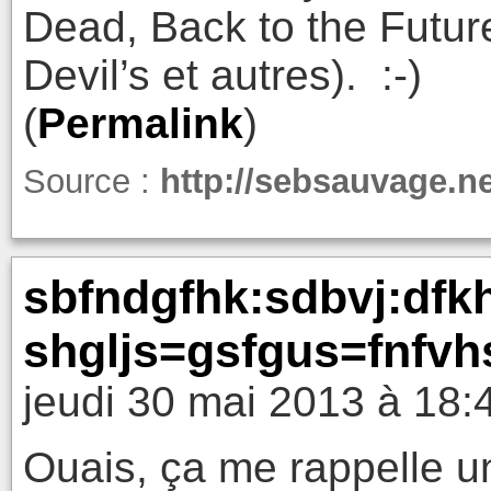
Dead, Back to the Futu
Devil’s et autres). :-)
(
Permalink
)
Source :
http://sebsauvage.n
sbfndgfhk:sdbvj:dfk
shgljs=gsfgus=fnfvh
jeudi 30 mai 2013 à 18:
Ouais, ça me rappelle u