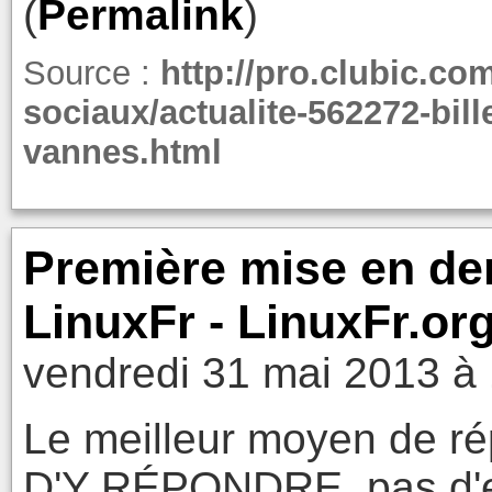
(
Permalink
)
Source :
http://pro.clubic.co
sociaux/actualite-562272-bil
vannes.html
Première mise en de
LinuxFr - LinuxFr.or
vendredi 31 mai 2013 à
Le meilleur moyen de ré
D'Y RÉPONDRE, pas d'es