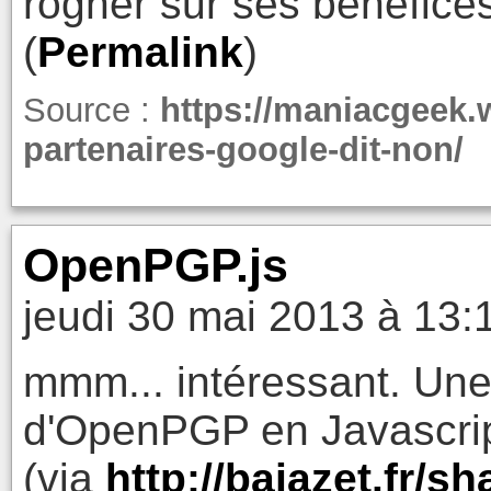
rogner sur ses bénéfices
(
Permalink
)
Source :
https://maniacgeek.
partenaires-google-dit-non/
OpenPGP.js
jeudi 30 mai 2013 à 13:
mmm... intéressant. Une
d'OpenPGP en Javascrip
(via
http://bajazet.fr/s