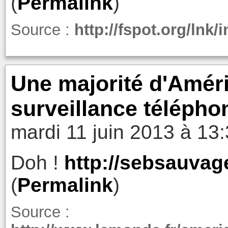
(
Permalink
)
Source :
http://fspot.org/lnk
Une majorité d'Améri
surveillance télépho
mardi 11 juin 2013 à 13
Doh !
http://sebsauvag
(
Permalink
)
Source :