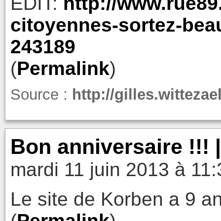
EDIT:
http://www.rue89
citoyennes-sortez-beau
243189
(
Permalink
)
Source :
http://gilles.witteza
Bon anniversaire !!! 
mardi 11 juin 2013 à 11:
Le site de Korben a 9 an
(
Permalink
)