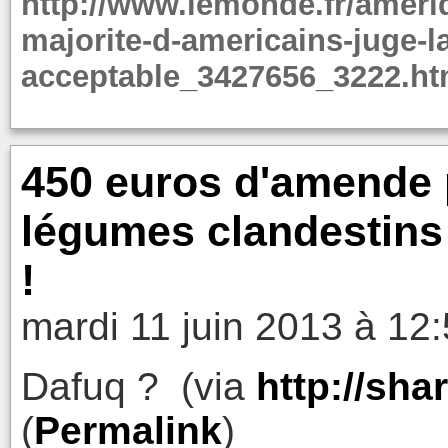
http://www.lemonde.fr/ameriq
majorite-d-americains-juge-l
acceptable_3427656_3222.ht
450 euros d'amende p
légumes clandestins »
!
mardi 11 juin 2013 à 12
Dafuq ? (via
http://sh
(
Permalink
)