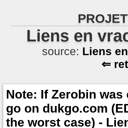
PROJET
Liens en vra
source:
Liens e
⇐ re
Note: If Zerobin was 
go on dukgo.com (ED
the worst case) - Li