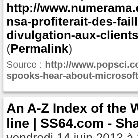
http://www.numerama.
nsa-profiterait-des-fail
divulgation-aux-client
(
Permalink
)
Source :
http://www.popsci.c
spooks-hear-about-microsoft
An A-Z Index of th
line | SS64.com - Sh
vendredi 14 juin 2013 à