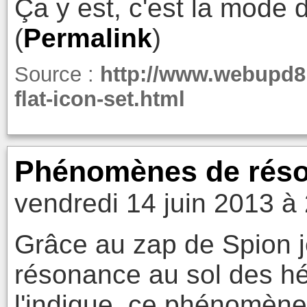
Ça y est, c'est la mode d
(
Permalink
)
Source :
http://www.webupd8.o
flat-icon-set.html
Phénomènes de réso
vendredi 14 juin 2013 à
Grâce au zap de Spion je
résonance au sol des h
l'indique, ce phénomène