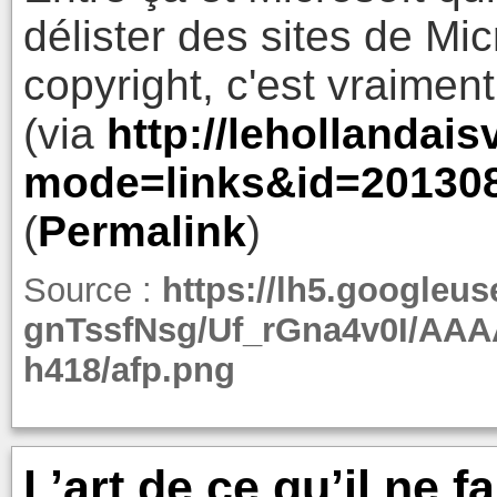
délister des sites de Mic
copyright, c'est vraimen
(via
http://lehollandai
mode=links&id=20130
(
Permalink
)
Source :
https://lh5.googleus
gnTssfNsg/Uf_rGna4v0I/AA
h418/afp.png
L’art de ce qu’il ne 