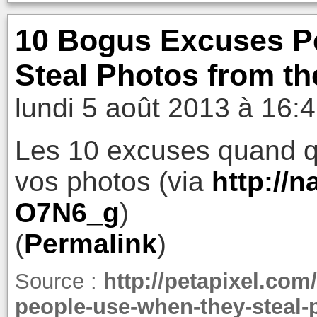
10 Bogus Excuses P
Steal Photos from t
lundi 5 août 2013 à 16:
Les 10 excuses quand q
vos photos (via
http://n
O7N6_g
)
(
Permalink
)
Source :
http://petapixel.co
people-use-when-they-steal-