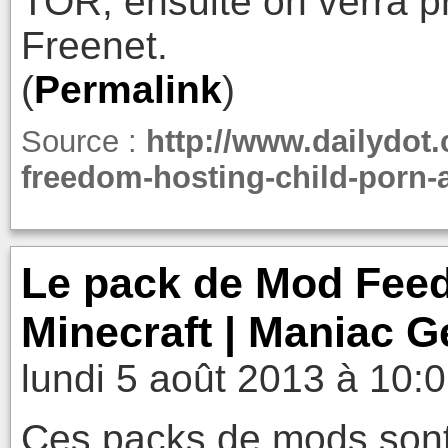
TOR, ensuite on verra p
Freenet.
(
Permalink
)
Source :
http://www.dailydot
freedom-hosting-child-porn-a
Le pack de Mod Feed
Minecraft | Maniac G
lundi 5 août 2013 à 10:
Ces packs de mods sont