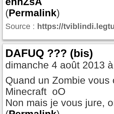
ehhZsA
(
Permalink
)
Source :
https://tviblindi.le
DAFUQ ??? (bis)
dimanche 4 août 2013 à
Quand un Zombie vous o
Minecraft oO
Non mais je vous jure, on
(
Permalink
)