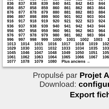
836
837
838
839
840
841
842
843
844
856
857
858
859
860
861
862
863
864
876
877
878
879
880
881
882
883
884
896
897
898
899
900
901
902
903
904
916
917
918
919
920
921
922
923
924
936
937
938
939
940
941
942
943
944
956
957
958
959
960
961
962
963
964
976
977
978
979
980
981
982
983
984
996
997
998
999
1000
1001
1002
1003
1013
1014
1015
1016
1017
1018
1019
102
1029
1030
1031
1032
1033
1034
1035
103
1045
1046
1047
1048
1049
1050
1051
105
1061
1062
1063
1064
1065
1066
1067
106
1077
1078
1079
1080
Plus anciens →
Propulsé par
Projet 
Download:
configu
Export fic