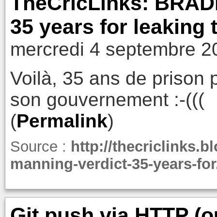
TheCricLinks: BRA
35 years for leaking
mercredi 4 septembre 2
Voilà, 35 ans de prison 
son gouvernement :-(((
(
Permalink
)
Source :
http://thecriclinks.b
manning-verdict-35-years-for
Git push via HTTP (o