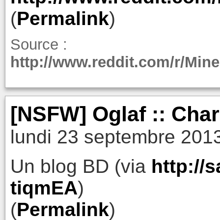
(
Permalink
)
Source :
http://www.reddit.com/r/Mi
[NSFW] Oglaf :: Cha
lundi 23 septembre 201
Un blog BD (via
http://
tiqmEA
)
(
Permalink
)