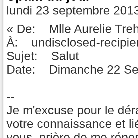
lundi 23 septembre 201
« De: Mlle Aurelie Tr
À: undisclosed-recipie
Sujet: Salut
Date: Dimanche 22 Sep
--
Je m'excuse pour le dér
votre connaissance et li
vous, prière de me répo