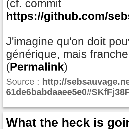
(cf. commit
https://github.com/s
J'imagine qu'on doit pou
générique, mais franche
(
Permalink
)
Source :
http://sebsauvage.ne
61de6babdaaee5e0#SKfFj3
What the heck is goi