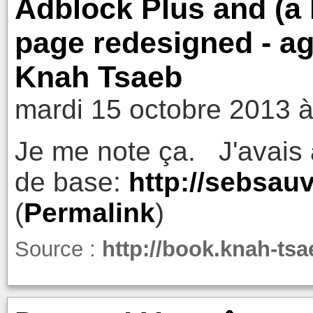
Adblock Plus and (a l
page redesigned - aga
Knah Tsaeb
mardi 15 octobre 2013 à
Je me note ça. J'avais a
de base:
http://sebsau
(
Permalink
)
Source :
http://book.knah-ts