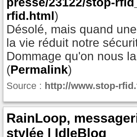
presse/23122/stop-rfid
rfid.html
)
Désolé, mais quand une 
la vie réduit notre sécur
Dommage qu'on nous la 
(
Permalink
)
Source :
http://www.stop-rfid.
RainLoop, messageri
stylée | IdleBlog