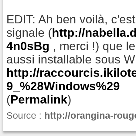
EDIT: Ah ben voilà, c'es
signale (
http://nabella.
4n0sBg
, merci !) que le
aussi installable sous 
http://raccourcis.ikilot
9_%28Windows%29
(
Permalink
)
Source :
http://orangina-rou