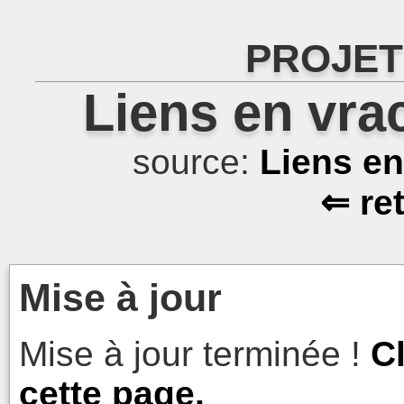
PROJET
Liens en vra
source:
Liens e
⇐ re
Mise à jour
Mise à jour terminée !
C
cette page.