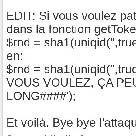
EDIT: Si vous voulez pat
dans la fonction getToken
$rnd = sha1(uniqid('',true
en:
$rnd = sha1(uniqid('',tr
VOUS VOULEZ, ÇA PE
LONG####');
Et voilà. Bye bye l'attaq