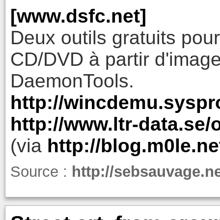
[www.dsfc.net]
Deux outils gratuits pou
CD/DVD à partir d'image
DaemonTools.
http://wincdemu.syspr
http://www.ltr-data.se
(via
http://blog.m0le.ne
Source :
http://sebsauvage.n