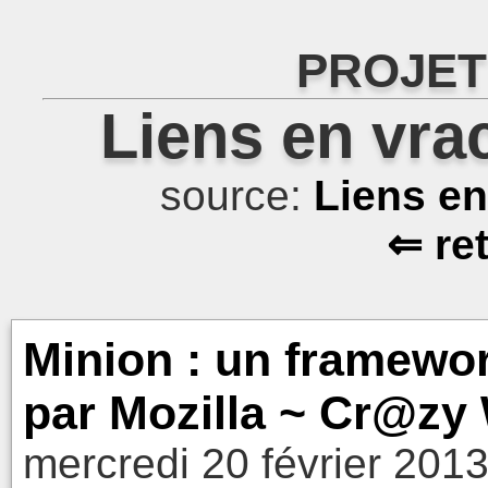
PROJET
Liens en vra
source:
Liens e
⇐ re
Minion : un framewo
par Mozilla ~ Cr@zy
mercredi 20 février 201