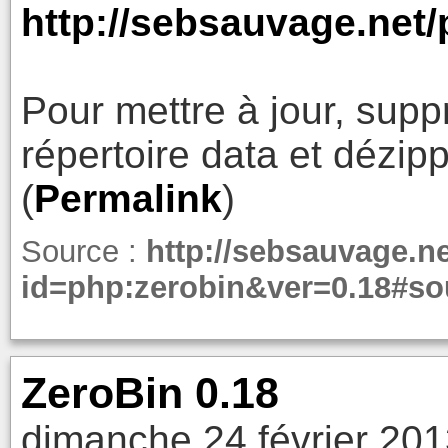
http://sebsauvage.net/
Pour mettre à jour, supp
répertoire data et dézip
(
Permalink
)
Source :
http://sebsauvage.n
id=php:zerobin&ver=0.18#so
ZeroBin 0.18
dimanche 24 février 201