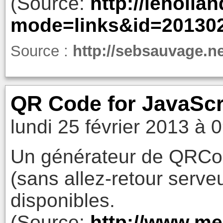
(Source:
http://leholla
mode=links&id=20130
Source :
http://sebsauvage.n
QR Code for JavaScr
lundi 25 février 2013 à 
Un générateur de QRCod
(sans allez-retour serveu
disponibles.
(Source:
http://www.me