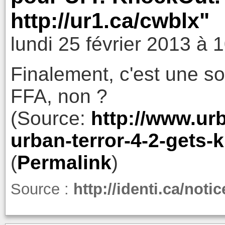
http://ur1.ca/cwblx"
lundi 25 février 2013 à 
Finalement, c'est une s
FFA, non ?
(Source:
http://www.urb
urban-terror-4-2-gets-
(
Permalink
)
Source :
http://identi.ca/noti