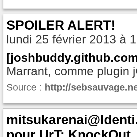
SPOILER ALERT!
lundi 25 février 2013 à 
[joshbuddy.github.com
Marrant, comme plugin j
Source :
http://sebsauvage.n
mitsukarenai@Identi
pour UrT: KnockOut