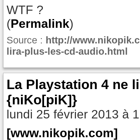
WTF ?
(
Permalink
)
Source :
http://www.nikopik.c
lira-plus-les-cd-audio.html
La Playstation 4 ne l
{niKo[piK]}
lundi 25 février 2013 à 
[www.nikopik.com]