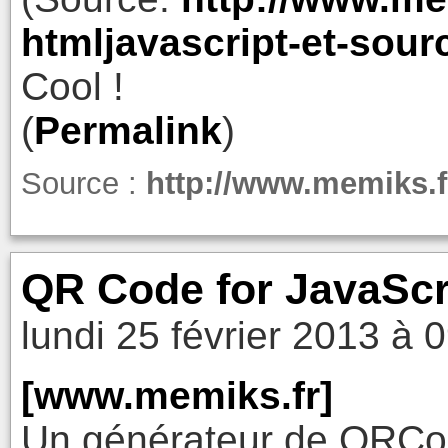
htmljavascript-et-sour
Cool !
(
Permalink
)
Source :
http://www.memiks.f
QR Code for JavaScr
lundi 25 février 2013 à 
[www.memiks.fr]
Un générateur de QRCod