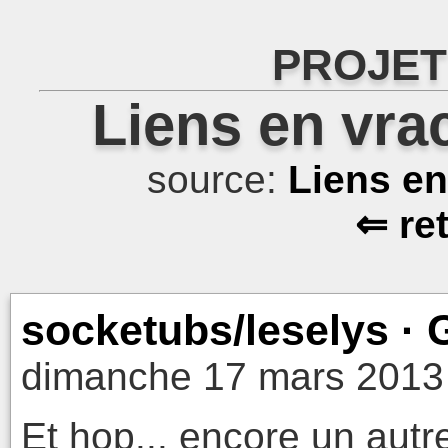
PROJET
Liens en vra
source:
Liens e
⇐ re
socketubs/leselys · 
dimanche 17 mars 2013
Et hop... encore un aut