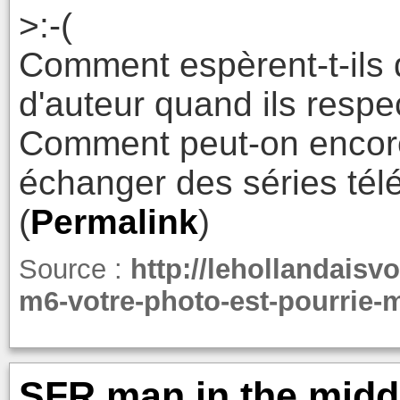
>:-(
Comment espèrent-t-ils q
d'auteur quand ils respe
Comment peut-on encore
échanger des séries tél
(
Permalink
)
Source :
http://lehollandaisv
m6-votre-photo-est-pourrie
SFR man in the middle