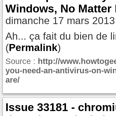
Windows, No Matter 
dimanche 17 mars 2013
Ah... ça fait du bien de l
(
Permalink
)
Source :
http://www.howtoge
you-need-an-antivirus-on-wi
are/
Issue 33181 - chrom