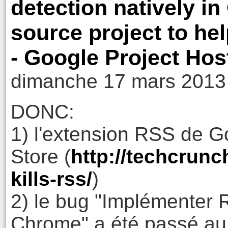
detection natively i
source project to he
- Google Project Hos
dimanche 17 mars 2013
DONC:
1) l'extension RSS de G
Store (
http://techcrun
kills-rss/
)
2) le bug "Implémenter
Chrome" a été passé au s