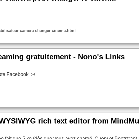
abilisateur-camera-changer-cinema.html
eaming gratuitement - Nono's Links
mpte Facebook :-/
 WYSIWYG rich text editor from MindM
e fait que 5 ko (dès que vous avez chargé jQuery et Bootstrap).