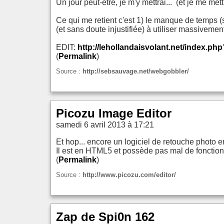
Un jour peut-être, je m'y mettrai... (et je me met
Ce qui me retient c'est 1) le manque de temps (s
(et sans doute injustifiée) à utiliser massiveme
EDIT:
http://lehollandaisvolant.net/index.
(
Permalink
)
Source :
http://sebsauvage.net/webgobbler/
Picozu Image Editor
samedi 6 avril 2013 à 17:21
Et hop... encore un logiciel de retouche photo e
Il est en HTML5 et possède pas mal de fonctionn
(
Permalink
)
Source :
http://www.picozu.com/editor/
Zap de Spi0n 162