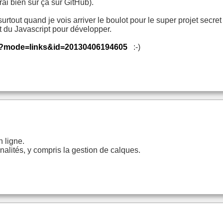
trai bien sûr ça sur GitHub).
urtout quand je vois arriver le boulot pour le super projet secre
nt du Javascript pour développer.
php?mode=links&id=20130406194605
:-)
n ligne.
alités, y compris la gestion de calques.