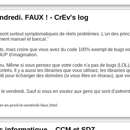
ndredi. FAUX ! - CrEv's log
s sont surtout symptomatiques de réels problèmes. L'un des pri
ment manuel et bancal."
ests, mais croire que vous avez du code 100% exempt de bugs est 
OUP d'imagination.
 jeu. Même si vous pensez que votre code n'a pas de bugs (LOL)
. Il y a aussi les librairies que vous utilisez, les librairies qui 
é pour échanger des données (si vous êtes en réseau), que vo
e vendredi. Sauf si vous en voulez aux gens qui sont d'astrein
er-en-prod-le-vendredi-faux.html
 informatique... CCM et SDZ