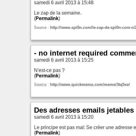
samedi 6 avril 2013 à 15:48
Le zap de la semaine.
(
Permalink
)
Source :
http://www.spi0n.com/le-zap-de-spi0n-com-n1
- no internet required comme
samedi 6 avril 2013 à 15:25
N'est-ce pas ?
(
Permalink
)
Source :
http://www.quickmeme.com/meme/3tq5xe/
Des adresses emails jetable
samedi 6 avril 2013 à 15:20
Le principe est pas mal: Se créer une adresse e
(
Permalink
)