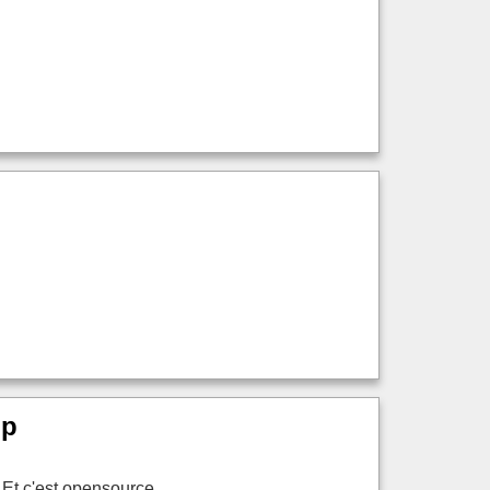
up
 Et c'est opensource.