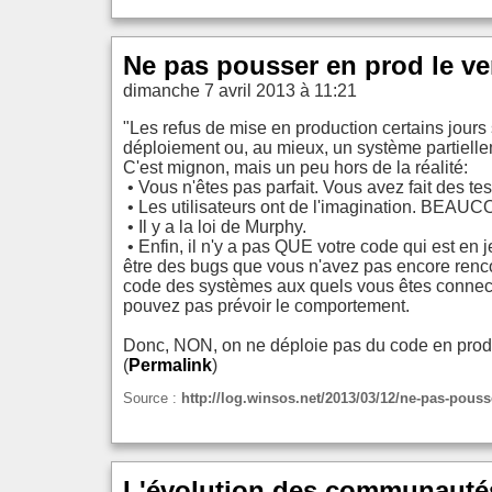
Ne pas pousser en prod le ve
dimanche 7 avril 2013 à 11:21
"Les refus de mise en production certains jour
déploiement ou, au mieux, un système partielle
C'est mignon, mais un peu hors de la réalité:
• Vous n'êtes pas parfait. Vous avez fait des t
• Les utilisateurs ont de l'imagination. BEAUC
• Il y a la loi de Murphy.
• Enfin, il n'y a pas QUE votre code qui est en
être des bugs que vous n'avez pas encore rencontrés
code des systèmes aux quels vous êtes connect
pouvez pas prévoir le comportement.
Donc, NON, on ne déploie pas du code en prod l
(
Permalink
)
Source :
http://log.winsos.net/2013/03/12/ne-pas-pouss
L'évolution des communautés