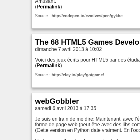
Amusant.
(
Permalink
)
Source :
http://codepen.io/cwolves/pen/gykbc
The 68 HTML5 Games Develop
dimanche 7 avril 2013 à 10:02
Voici des jeux écrits pour HTML5 par des étudia
(
Permalink
)
Source :
http://clay.io/play/gotgame/
webGobbler
samedi 6 avril 2013 à 17:35
Je suis en train de me dire: Maintenant, avec 
forme de page web (peut-être avec des libs c
(Cette version en Python date vraiment. En l'o