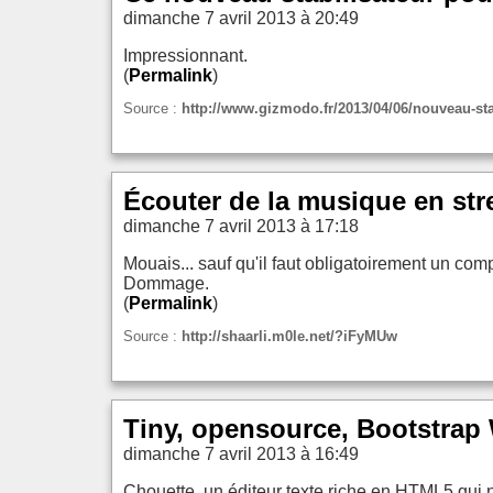
dimanche 7 avril 2013 à 20:49
Impressionnant.
(
Permalink
)
Source :
http://www.gizmodo.fr/2013/04/06/nouveau-st
Écouter de la musique en str
dimanche 7 avril 2013 à 17:18
Mouais... sauf qu'il faut obligatoirement un co
Dommage.
(
Permalink
)
Source :
http://shaarli.m0le.net/?iFyMUw
Tiny, opensource, Bootstrap
dimanche 7 avril 2013 à 16:49
Chouette, un éditeur texte riche en HTML5 qui n