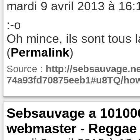
mardi 9 avril 2013 à 16:
:-o
Oh mince, ils sont tous l
(
Permalink
)
Source :
http://sebsauvage.ne
74a93fd70875eeb1#u8TQ/h
Sebsauvage a 101000
webmaster - Reggae 